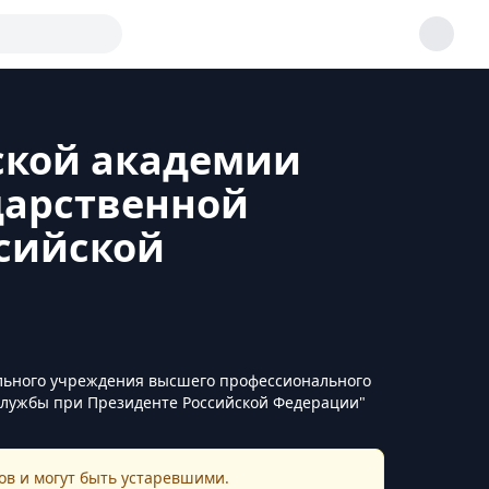
ской академии
дарственной
сийской
ельного учреждения высшего профессионального
 службы при Президенте Российской Федерации"
в и могут быть устаревшими.