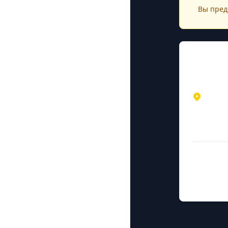
Вы пред
Конта
Адрес
Респуб
Петроз
ул. Чап
Дополни
Руководите
Пивненко