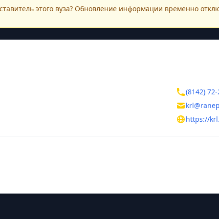
ставитель этого
вуза
? Обновление информации временно откл
ктная информация
Контакты
лика Карелия
(8142) 72-
аводск
krl@ranep
аева, 6а
https://kr
тельная информация
ль
 Роман Рудольфович