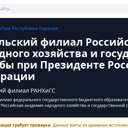
УЗам
Республики Карелия
льский филиал Россий
дного хозяйства и госу
бы при Президенте Рос
ерации
ий филиал РАНХиГС
илиал федерального государственного бюджетного образоват
"Российская академия народного хозяйства и государственной
ация требует проверки.
Данные взяты из архивных источнико