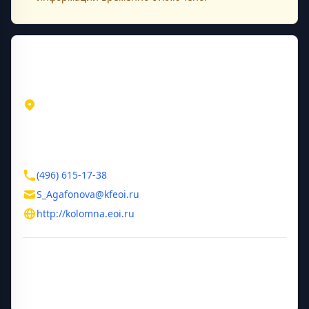
Контактная информация
Адрес
Московская область
Коломна
ул. Партизан, д. 1В
Контакты
(496) 615-17-38
S_Agafonova@kfeoi.ru
http://kolomna.eoi.ru
Дополнительная информация
Руководитель
Агафонова Светлана Георгиевна