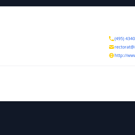
ктная информация
Контакты
(495) 434
rectorat@
кт Вернадского, 76
http://w
тельная информация
ния
Руководитель
Торкунов Ан