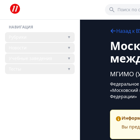
НАВИГАЦИЯ
Назад к
В
Рубрики
▼
Моск
Новости
▼
межд
Учебные заведения
▼
Тесты
▼
МГИМО (У
Федеральное 
«Московский 
Федерации»
Информ
Вы пред