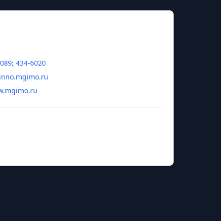
0089; 434-6020
inno.mgimo.ru
ww.mgimo.ru
атолий Васильевич