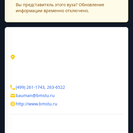
Вы представитель этого
вуза
? Обновление
информации временно отключено.
Контактная информация
Адрес
Москва
Москва
ул. 2-я Бауманская, д. 5
Контакты
(499) 261-1743, 263-6522
bauman@bmstu.ru
http://www.bmstu.ru
Дополнительная информация