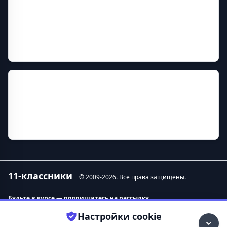
Год основания
1998
Руководитель
Жарких Евгений Владимирович
Прежние названия
Мценский филиал Орловского государственного
технического университета Мценский филиал
Приокского государственного университета
11-классники
© 2009-
2026
. Все права защищены.
Будьте в курсе — подпишитесь на рассылку.
Настройки cookie