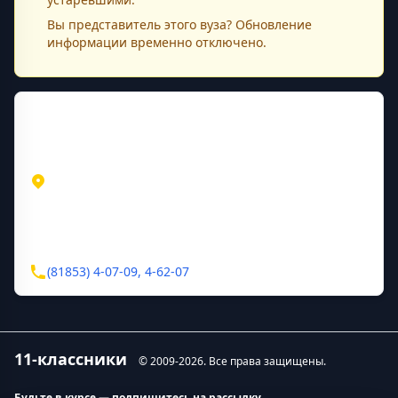
Вы представитель этого
вуза
? Обновление
информации временно отключено.
Контактная информация
Адрес
Архангельская область
Нарьян-Мар
ул. Выучейского, д. 25
Контакты
(81853) 4-07-09, 4-62-07
11-классники
© 2009-
2026
. Все права защищены.
Будьте в курсе — подпишитесь на рассылку.