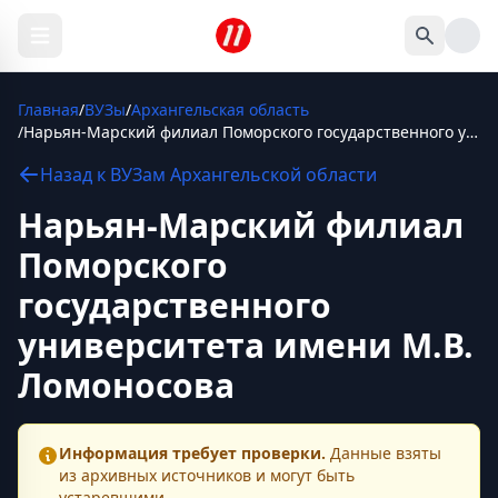
Главная
/
ВУЗы
/
Архангельская область
/
Нарьян-Марский филиал Поморского государственного университета имени М.В. Ломоносова
Назад к
ВУЗам
Архангельской области
Нарьян-Марский филиал
Поморского
государственного
университета имени М.В.
Ломоносова
Информация требует проверки.
Данные взяты
из архивных источников и могут быть
устаревшими.