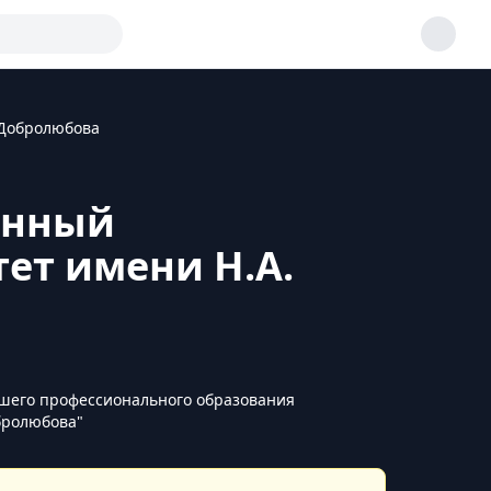
 Добролюбова
енный
ет имени Н.А.
шего профессионального образования
бролюбова"