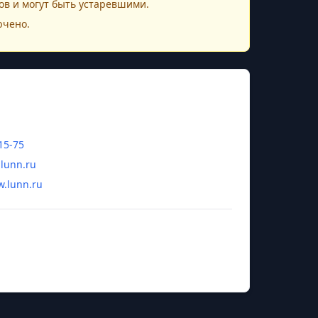
в и могут быть устаревшими.
ючено.
15-75
unn.ru
w.lunn.ru