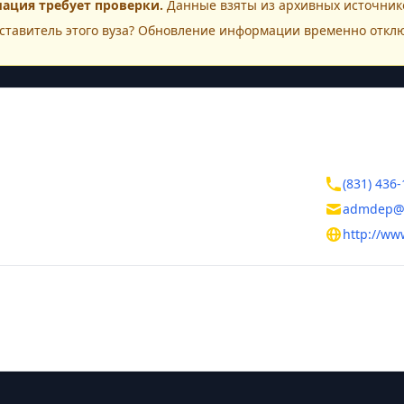
ация требует проверки.
Данные взяты из архивных источнико
ставитель этого
вуза
? Обновление информации временно откл
ктная информация
Контакты
родская область
(831) 436-
 Новгород
admdep@l
ина, д. 31а
http://ww
тельная информация
ль
Борис Андреевич