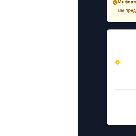
Информ
Вы пред
Конта
Адрес
Нижего
Нижний
ул. Мин
Дополни
Руководите
Жигалёв 