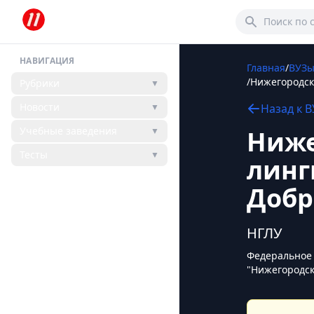
НАВИГАЦИЯ
Главная
/
ВУЗ
/
Нижегородск
Рубрики
▼
Новости
▼
Назад к
В
Учебные заведения
▼
Ниже
Тесты
▼
линг
Добр
НГЛУ
Федеральное 
"Нижегородск