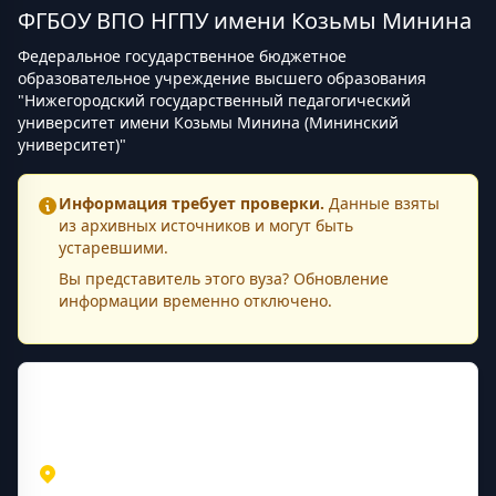
ФГБОУ ВПО НГПУ имени Козьмы Минина
Федеральное государственное бюджетное
образовательное учреждение высшего образования
"Нижегородский государственный педагогический
университет имени Козьмы Минина (Мининский
университет)"
Информация требует проверки.
Данные взяты
из архивных источников и могут быть
устаревшими.
Вы представитель этого
вуза
? Обновление
информации временно отключено.
Контактная информация
Адрес
Нижегородская область
Нижний Новгород