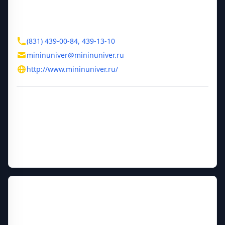
ул. Ульянова, д. 1
Контакты
(831) 439-00-84, 439-13-10
mininuniver@mininuniver.ru
http://www.mininuniver.ru/
Дополнительная информация
Год основания
1911
Руководитель
Федоров Александр Александровия
Прежние названия
Нижегородский Педагогический институт имени М.А.
Горького, Нижегородский государственный