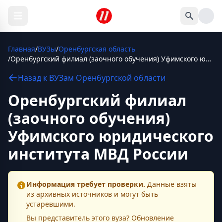
Главная
/
ВУЗы
/
Оренбургская область
/
Оренбургский филиал (заочного обучения) Уфимского юридического института МВД России
Назад к
ВУЗам
Оренбургской области
Оренбургский филиал
(заочного обучения)
Уфимского юридического
института МВД России
Информация требует проверки.
Данные взяты
из архивных источников и могут быть
устаревшими.
Вы представитель этого
вуза
? Обновление