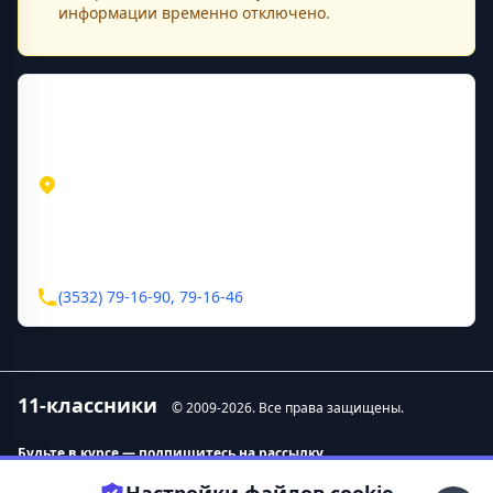
информации временно отключено.
Контактная информация
Адрес
Оренбургская область
Оренбург
проспект Гагарина, д. 21
Контакты
(3532) 79-16-90, 79-16-46
11-классники
© 2009-
2026
. Все права защищены.
Будьте в курсе — подпишитесь на рассылку.