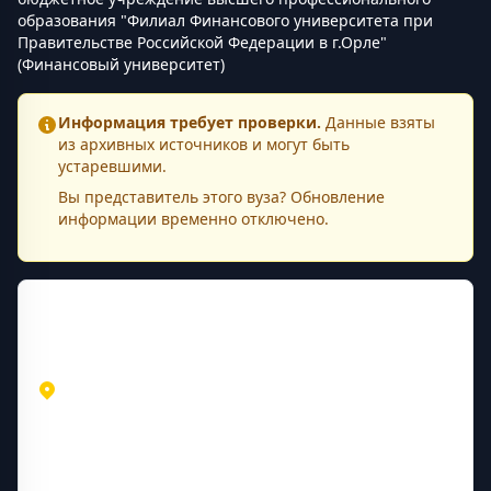
образования "Филиал Финансового университета при
Правительстве Российской Федерации в г.Орле"
(Финансовый университет)
Информация требует проверки.
Данные взяты
из архивных источников и могут быть
устаревшими.
Вы представитель этого
вуза
? Обновление
информации временно отключено.
Контактная информация
Адрес
Орловская область
Орёл
ул. Гостиная, 2
Контакты