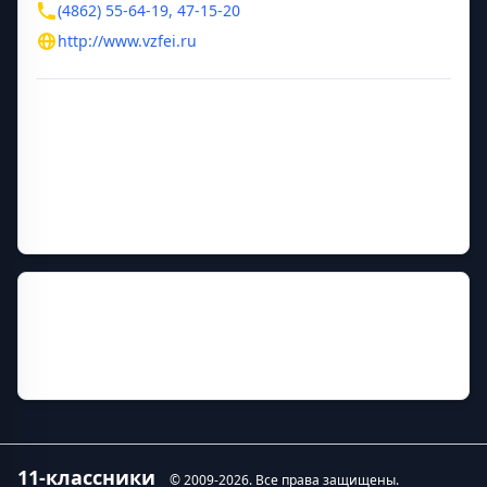
(4862) 55-64-19, 47-15-20
http://www.vzfei.ru
Дополнительная информация
Год основания
1958
Руководитель
Матвеев Владимир Владимирович
Прежние названия
филиал Всероссийского заочного финансово-
экономического института в городе Орле
11-классники
© 2009-
2026
. Все права защищены.