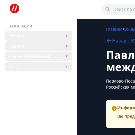
НАВИГАЦИЯ
Главная
/
ВУЗ
Рубрики
▼
Назад к
В
Новости
▼
Павл
Учебные заведения
▼
межд
Тесты
▼
Павлово-Поса
Российская м
Информ
Вы пред