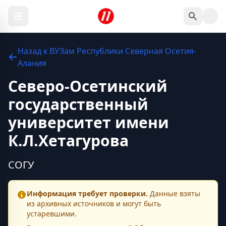
Назад к
ВУЗам
Республики Северная Осетия-
Алания
Северо-Осетинский
государственный
университет имени
К.Л.Хетагурова
СОГУ
Информация требует проверки.
Данные взяты
из архивных источников и могут быть
устаревшими.