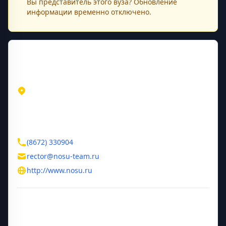
Вы представитель этого
вуза
? Обновление
информации временно отключено.
Контактная информация
Адрес
Республика Северная Осетия-Алания
Владикавказ
ул. Ватутина, 46
Контакты
(8672) 330904
rector@nosu-team.ru
http://www.nosu.ru
Дополнительная информация
Год основания