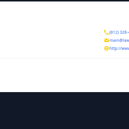
ктная информация
Контакты
Петербург
(812) 328-
Петербург
main@law
вский остров, 10 линия, д. 19, литер А
http://ww
тельная информация
ль
рова Ольга Ивановна