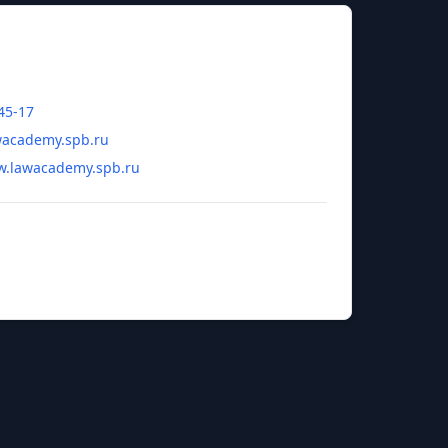
45-17
academy.spb.ru
w.lawacademy.spb.ru