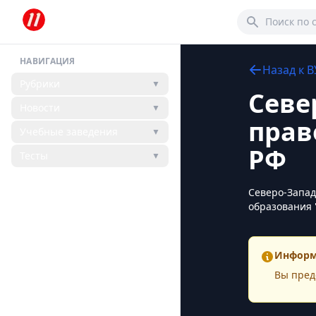
НАВИГАЦИЯ
Назад к
В
Рубрики
▼
Севе
Новости
▼
прав
Учебные заведения
▼
РФ
Тесты
▼
Северо-Запад
образования 
Информ
Вы пред