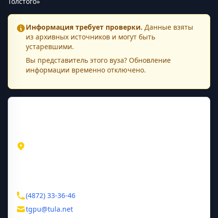
Толстого»
Информация требует проверки.
Данные взяты
из архивных источников и могут быть
устаревшими.
Вы представитель этого
вуза
? Обновление
информации временно отключено.
Контактная информация
Адрес
Тульская область
Тула
просп. Ленина, 125
Контакты
(4872) 33-36-46
tgpu@tula.net