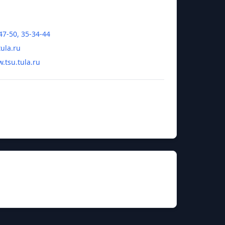
47-50, 35-34-44
tula.ru
.tsu.tula.ru
ил Васильевич