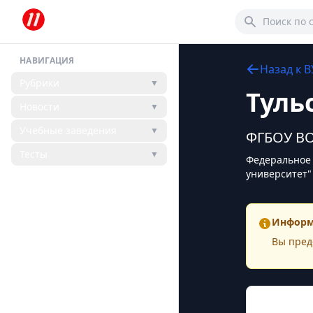
НАВИГАЦИЯ
Назад к
В
Рубрики
▼
Туль
Новости
▼
Учебные заведения
▼
ФГБОУ ВО
Тесты
▼
Федеральное 
университет"
Информ
Вы пред
Конта