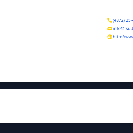
Контакты
ая область
(4872) 25-
info@tsu.
Ленина, д. 92
http://www
тельная информация
ния
Руководитель
Грязев Миха
ие названия
государственный технический университет