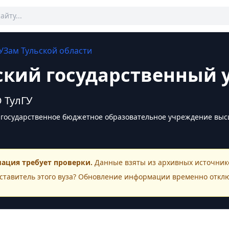
УЗам
Тульской области
ский государственный 
 ТулГУ
государственное бюджетное образовательное учреждение высш
ация требует проверки.
Данные взяты из архивных источнико
ставитель этого
вуза
? Обновление информации временно откл
ктная информация