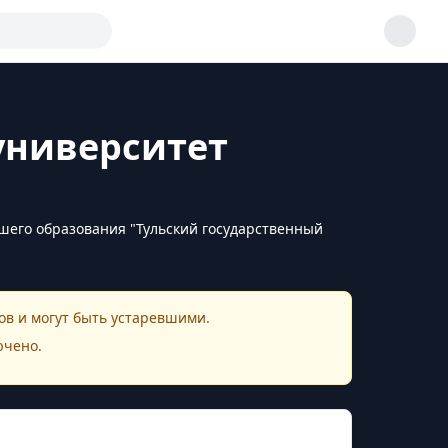
университет
его образования "Тульский государственный
в и могут быть устаревшими.
ючено.