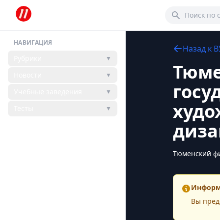
НАВИГАЦИЯ
Назад к
В
Рубрики
▼
Тюме
Новости
▼
госу
Учебные заведения
▼
худо
Тесты
▼
диза
Тюменский фи
Информ
Вы пред