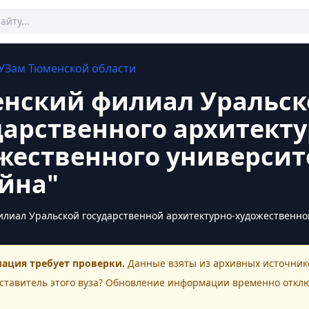
УЗам
Тюменской области
нский филиал Уральск
дарственного архитекту
жественного университ
йна"
лиал Уральской государственной архитектурно-художественно
ация требует проверки.
Данные взяты из архивных источнико
ставитель этого
вуза
? Обновление информации временно откл