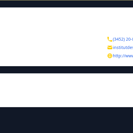
ктная информация
Контакты
кая область
(3452) 20-
ь
institutd
публики, д. 152
http://ww
ие названия
 филиал Уральской государственной архитектурно-художестве