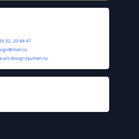
85-52, 20-84-47
esign@mail.ru
w.art-design.tyumen.ru
нной академии Институт дизайна