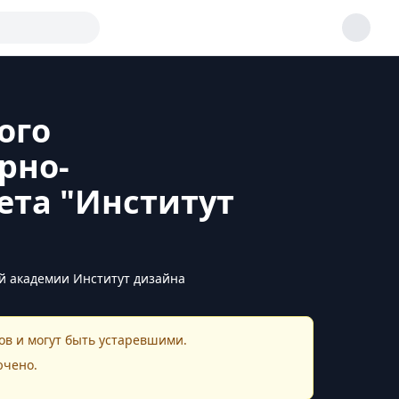
ого
рно-
ета "Институт
й академии Институт дизайна
в и могут быть устаревшими.
ючено.