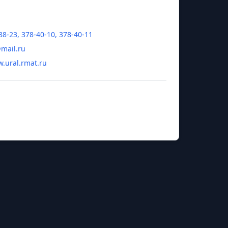
88-23, 378-40-10, 378-40-11
@mail.ru
w.ural.rmat.ru