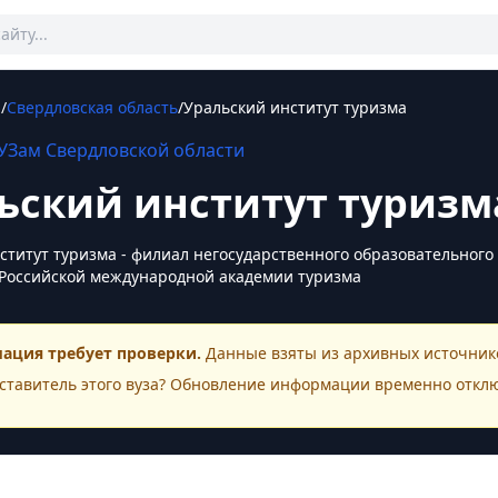
ы
/
Свердловская область
/
Уральский институт туризма
УЗам
Свердловской области
ьский институт туризм
ститут туризма - филиал негосударственного образовательног
Российской международной академии туризма
ация требует проверки.
Данные взяты из архивных источнико
ставитель этого
вуза
? Обновление информации временно откл
ктная информация