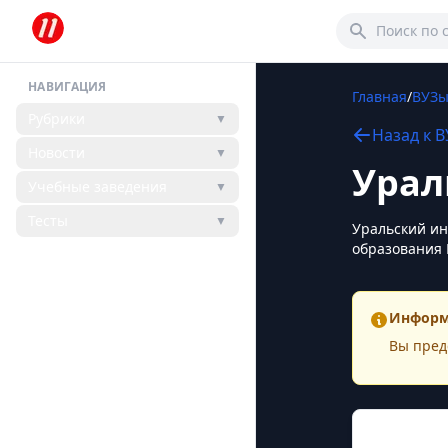
НАВИГАЦИЯ
Главная
/
ВУЗ
Рубрики
▼
Назад к
В
Новости
▼
Урал
Учебные заведения
▼
Тесты
▼
Уральский ин
образования 
Информ
Вы пред
Конта