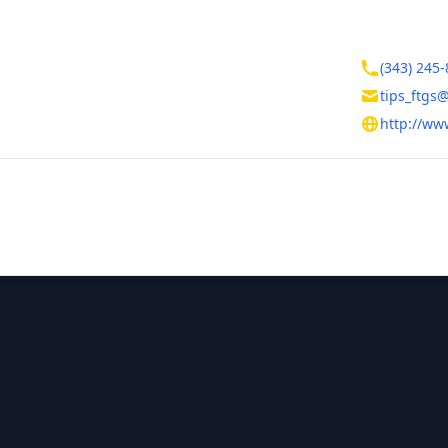
Контакты
овская область
(343) 245-
инбург
tips_ftgs
ата, д. 17
http://ww
тельная информация
ль
 Людмила Валентиновна